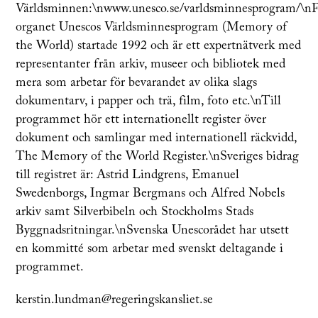
Världsminnen:\nwww.unesco.se/varldsminnesprogram/\n
organet Unescos Världsminnesprogram (Memory of
the World) startade 1992 och är ett expertnätverk med
representanter från arkiv, museer och bibliotek med
mera som arbetar för bevarandet av olika slags
dokumentarv, i papper och trä, film, foto etc.\nTill
programmet hör ett internationellt register över
dokument och samlingar med internationell räckvidd,
The Memory of the World Register.\nSveriges bidrag
till registret är: Astrid Lindgrens, Emanuel
Swedenborgs, Ingmar Bergmans och Alfred Nobels
arkiv samt Silverbibeln och Stockholms Stads
Byggnadsritningar.\nSvenska Unescorådet har utsett
en kommitté som arbetar med svenskt deltagande i
programmet.
kerstin.lundman@regeringskansliet.se