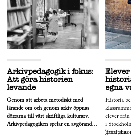
Arkivpedagogik i fokus:
Elever g
Att göra historien
historia
levande
egna va
Genom att arbeta metodiskt med
Historia behöv
lärande om och genom arkiv öppnas
klassrummet. 
dörrarna till vårt skriftliga kulturarv.
elever från V
Arkivpedagogiken spelar en avgörande
i Stockholm ta
roll i det moderna
gator genom a
Totalt har nio