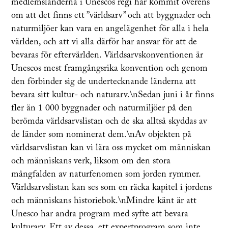
medlemsländerna i Unescos regi har kommit överens
om att det finns ett ”världsarv” och att byggnader och
naturmiljöer kan vara en angelägenhet för alla i hela
världen, och att vi alla därför har ansvar för att de
bevaras för eftervärlden. Världsarvskonventionen är
Unescos mest framgångsrika konvention och genom
den förbinder sig de undertecknande länderna att
bevara sitt kultur- och naturarv.\nSedan juni i år finns
fler än 1 000 byggnader och naturmiljöer på den
berömda världsarvslistan och de ska alltså skyddas av
de länder som nominerat dem.\nAv objekten på
världsarvslistan kan vi lära oss mycket om människan
och människans verk, liksom om den stora
mångfalden av naturfenomen som jorden rymmer.
Världsarvslistan kan ses som en räcka kapitel i jordens
och människans historiebok.\nMindre känt är att
Unesco har andra program med syfte att bevara
kulturarv. Ett av dessa, ett expertprogram som inte