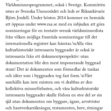
Världsminnesprogrammet, också i Sverige. Kommittén
utses av Svenska Unescorådet och leds av Riksarkivarie
Björn Jordell. Under hösten 2014 kommer en hemsida
att öppnas under www.raa.se med en inbjudan att göra
nomineringar för en tentativ svensk världsminneslista
från vilken möjliga framtida nomineringar till det
internationella registret kan hämtas.\nAlla våra
kulturhistoriskt intressanta byggnader är också är
intressanta från ett dokumentperspektiv: utan
dokumentation blir den mest imponerande byggnad
stum! Det är dokumenten som förmedlar de tankar
och idéer som i byggnaden tog fast form.\nVårt
samhälle kan inte existera om vi drabbas av den
kollektiva minneförlusten, och våra kulturhistoriskt
intressanta byggnader skulle förlora en stor del av sin
själ utan dokumenten om byggare, ägare, arvstvister
och hantverkarräkningar, testamenten, brev, ritningar