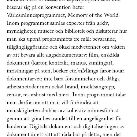
baserar sig på en konvention heter
Världsminnesprogrammet, Memory of the World.
Inom programmet samlas experter från arkiv,
myndigheter, museer och bibliotek och diskuterar hur
man ska uppnå programmets tre mål: bevarande,
tillgängliggörande och ökad medvetenhet om vikten
av att bevara allt slagsdokumentarv: film, enskilda
dokument (kartor, kontrakt, manus, samlingar),
inristningar på sten, böcker etc.\nMånga faror hotar
dokumentarvet; inte bara försummelser och dåliga
arbetsmetoder men också brand, insektsangrepp,
censur, resursbrist med mera. Inom programmet talar
man därför om att man vill förhindra att
mänskligheten drabbas av kollektiv minnesförlust
genom att göra bevarandet till en angelägenhet för
länderna. Digitala dokument och digitaliseringen av
dokument är ett sätt att råda bot på detta, men det