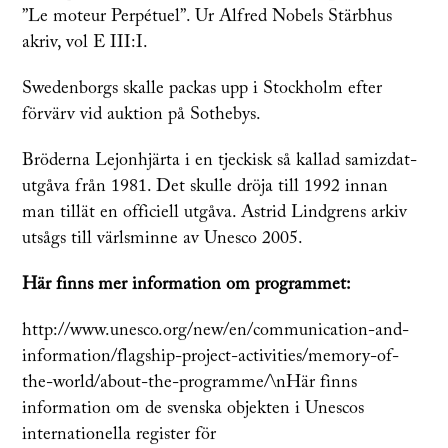
”Le moteur Perpétuel”. Ur Alfred Nobels Stärbhus
akriv, vol E III:I.
Swedenborgs skalle packas upp i Stockholm efter
förvärv vid auktion på Sothebys.
Bröderna Lejonhjärta i en tjeckisk så kallad samizdat-
utgåva från 1981. Det skulle dröja till 1992 innan
man tillät en officiell utgåva. Astrid Lindgrens arkiv
utsågs till värlsminne av Unesco 2005.
Här finns mer information om programmet:
http://www.unesco.org/new/en/communication-and-
information/flagship-project-activities/memory-of-
the-world/about-the-programme/\nHär finns
information om de svenska objekten i Unescos
internationella register för