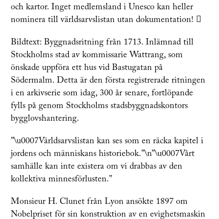
och kartor. Inget medlemsland i Unesco kan heller
nominera till världsarvslistan utan dokumentation! 
Bildtext: Byggnadsritning från 1713. Inlämnad till
Stockholms stad av kommissarie Wattrang, som
önskade uppföra ett hus vid Bastugatan på
Södermalm. Detta är den första registrerade ritningen
i en arkivserie som idag, 300 år senare, fortlöpande
fylls på genom Stockholms stadsbyggnadskontors
bygglovshantering.
”\u0007Världsarvslistan kan ses som en räcka kapitel i
jordens och människans historiebok.”\n”\u0007Vårt
sam­hälle kan inte existera­ om vi drab­bas­ av den
kollektiva minnes­förlusten.”
Monsieur H. Clunet från Lyon ansökte 1897 om
Nobelpriset för sin konstruktion av en evighetsmaskin