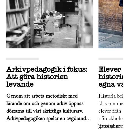
Arkivpedagogik i fokus:
Elever g
Att göra historien
historia
levande
egna va
Genom att arbeta metodiskt med
Historia behöv
lärande om och genom arkiv öppnas
klassrummet. 
dörrarna till vårt skriftliga kulturarv.
elever från V
Arkivpedagogiken spelar en avgörande
i Stockholm ta
roll i det moderna
gator genom a
Totalt har nio