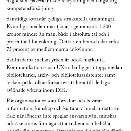
något som påverkar både rekrytering och långsiktig
kompetensförsörjning.
Samtidigt kvarstår tydliga strukturella utmaningar.
Kvinnliga medlemmar tjänar i genomsnitt 1 200
kronor mindre än män, både i absoluta tal och i
procentuell löneökning. Detta i en bransch där cirka
75 procent av medlemmarna är kvinnor.
Skillnaderna mellan yrken är också markanta.
Kommunikations- och UX‑roller ligger i topp, medan
bibliotekarier, arkiv- och biblioteksassistenter samt
teckenspråkstolkar fortsätter att höra till de lägst
avlönade yrkena inom DIK.
För organisationer som förvaltar och bevarar
information, kunskap och kulturarv innebär detta en
risk: när lönerna inte speglar ansvarsnivån, minskar
också sektorns förmåga att attrahera och behålla